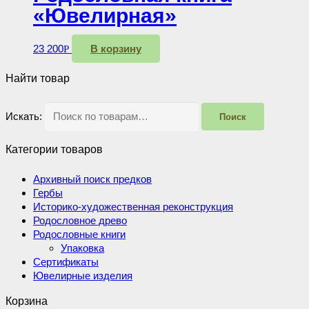
отправить всем родственникам.
«Ювелирная»
С этим товаром Вы получаете:
23 200
В корзину
Р
☑ Сертификат на бесплатное оформление древа и
персональных листов.
Найти товар
☑ Футляр из картона и фирменный пакет
☑ Бесплатную доставку по России
Искать:
Поиск
Категории товаров
Архивный поиск предков
Гербы
Историко-художественная реконструкция
Родословное древо
Родословные книги
Упаковка
Сертификаты
Ювелирные изделия
Корзина