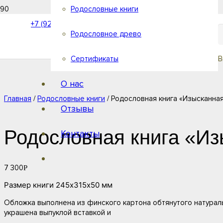
Родословные книги
+7 (921) 40-40-555
Родословное древо
Сертификаты
В
О нас
Главная
/
Родословные книги
/ Родословная книга «Изысканна
Отзывы
Родословная книга «Из
Контакты
7 300
Р
Размер книги 245х315х50 мм
Обложка выполнена из финского картона обтянутого натураль
украшена выпуклой вставкой и