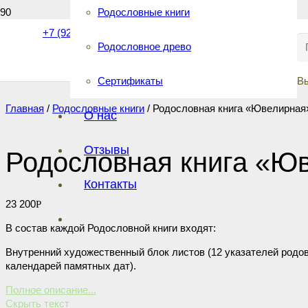
Родословные книги
+7 (921) 40-40-555
Родословное древо
Сертификаты
В
Главная
/
Родословные книги
/ Родословная книга «Ювелирная
О нас
Отзывы
Родословная книга «Ю
Контакты
23 200
Р
В состав каждой Родословной книги входят:
Внутренний художественный блок листов (12 указателей родов
календарей памятных дат).
Полное описание...
Удобный кольцевой механизм для изменения и добавления ли
Скрыть текст