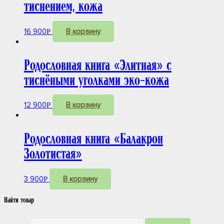
перелистывания страниц.
тиснением, кожа
С этим товаром Вы получаете:
Сертификат на бесплатное оформление древа и
16 900
В корзину
Р
персональных листов.
Футляр из картона и фирменный пакет
Бесплатную доставку по России
Родословная книга «Элитная» с
тиснёными уголками эко-кожа
12 900
В корзину
Р
Родословная книга «Балакрон
Золотистая»
3 900
В корзину
Р
Найти товар