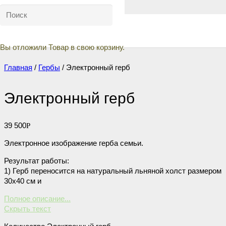
Вы отложили
Товар
в свою корзину.
Главная
/
Гербы
/ Электронный герб
Электронный герб
39 500
Р
Электронное изображение герба семьи.
Результат работы:
1) Герб переносится на натуральный льняной холст размером
30х40 см и
Полное описание...
вручную покрывается лаком. Затем холст вставляется в
Скрыть текст
красивую деревянную или гипсовую раму. Внешне такой герб