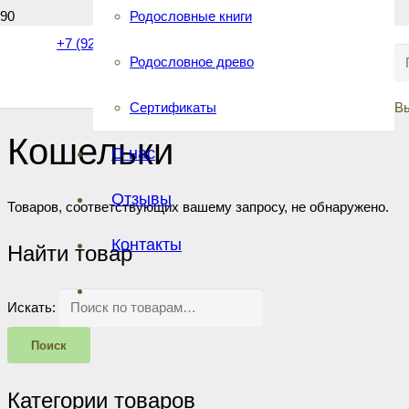
Родословные книги
+7 (921) 40-40-555
Родословное древо
Сертификаты
В
Кошельки
О нас
Отзывы
Товаров, соответствующих вашему запросу, не обнаружено.
Контакты
Найти товар
Искать:
Поиск
Категории товаров